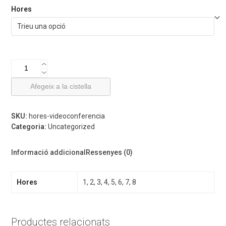
Hores
quantitat
de
Hores
Afegeix a la cistella
per
Videoconferències
SKU:
hores-videoconferencia
Categoria:
Uncategorized
Informació addicional
Ressenyes (0)
Hores
1, 2, 3, 4, 5, 6, 7, 8
Productes relacionats