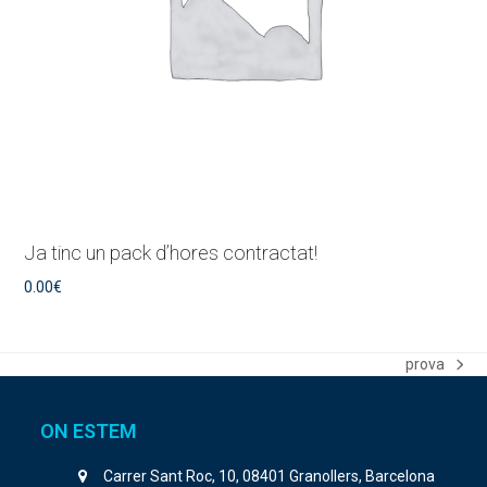
Ja tinc un pack d’hores contractat!
0.00
€
prova
next
post:
ON ESTEM
Carrer Sant Roc, 10, 08401 Granollers, Barcelona