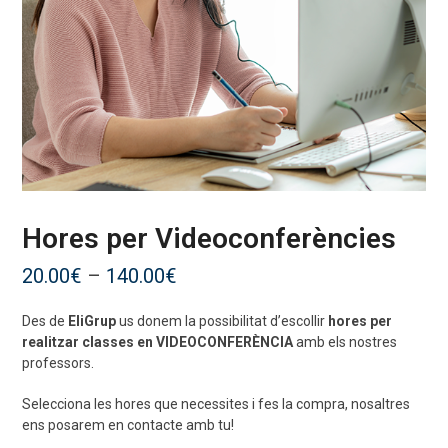
Hores per Videoconferències
Interval
20.00
€
–
140.00
€
de
Des de
EliGrup
us donem la possibilitat d’escollir
hores per
preus:
realitzar classes en VIDEOCONFERÈNCIA
amb els nostres
20.00€
professors.
a
Selecciona les hores que necessites i fes la compra, nosaltres
140.00€
ens posarem en contacte amb tu!