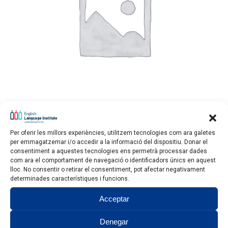
Per oferir les millors experiències, utilitzem tecnologies com ara galetes
Packs sessions
per emmagatzemar i/o accedir a la informació del dispositiu. Donar el
consentiment a aquestes tecnologies ens permetrà processar dades
Interval
90.00
€
–
240.00
€
com ara el comportament de navegació o identificadors únics en aquest
de
lloc. No consentir o retirar el consentiment, pot afectar negativament
preus:
determinades característiques i funcions.
90.00€
a
Acceptar
240.00€
Denegar