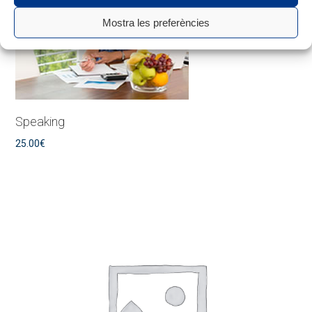
Mostra les preferències
Speaking
25.00
€