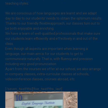
teaching styles.
We are conscious of how languages are learnt and we adapt
day to day to our students’ needs to obtain the optimum results.
Thanks to our friendly flexibleapproach, our classes turn out to
be both enjoyable and enriching.
We have a team of well-qualified professionals that make sure
our students learn efficiently and effectively in and out of the
class.
Even though all aspects are important when learning a
language, our main aim is for our students to get to
communicate naturally. That is, with fluency and precision
including very good pronunciation.
Apart from the courses we offer at our school, we also arrange
in-company classes, extra-curricular classes at schools,
videoconference classes, courses abroad, etc.
[/seven_twelfths][five_twelfths_last]