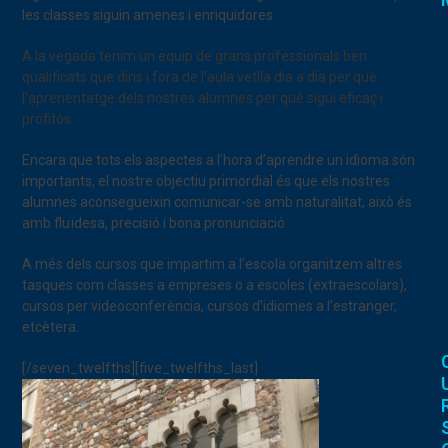
les classes siguin amenes i enriquidores.
A la vegada tenim un
equip de grans professionals
ben
qualificats
que
dins i fora de l’aula
vetlla dia a dia per què
l’aprenentatge dels nostres alumnes per què s
igui eficaç i
profitós.
Encara que tots els aspectes a l’hora d’aprendre un idioma són
importants, el nostre objectiu primordial és que els nostres
alumnes aconsegueixin comunicar-se amb naturalitat, això és
amb fluïdesa, precisió i bona pronunciació.
A més dels cursos que impartim a l’escola organitzem altres
tasques com classes a empreses o a escoles (extraescolars),
cursos per videoconferència, cursos d’idiomes a l’estranger,
etcètera.
[/seven_twelfths][five_twelfths_last]