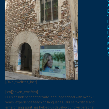
’
I
I
[/five_twelfths_last]
[:en][seven_twelfths]
ELI is an independent private language school with over 25
years’ experience teaching languages. Our self-critical and
enterprising spirit has helped us develop our own personal