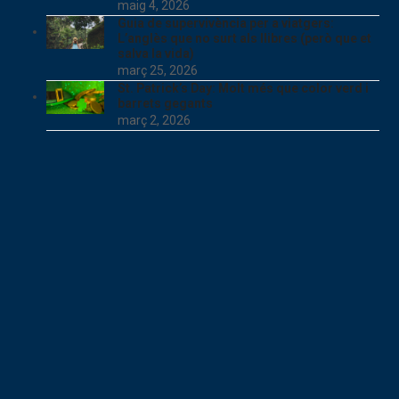
maig 4, 2026
Guia de supervivència per a viatgers:
L’anglès que no surt als llibres (però que et
salva la vida)
març 25, 2026
St. Patrick’s Day: Molt més que color verd i
barrets gegants
març 2, 2026