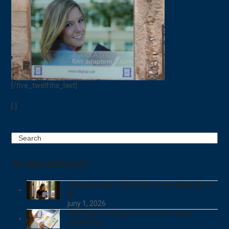
[/five_twelfths_last]
[:]
Search
ÚLTIMS ARTICLES
Objectiu Estiu: Com triar el curs ideal per a
tu
juny 1, 2026
Final Sprint: Maig, el mes dels reptes
acadèmics