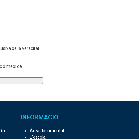
usiva de la veracitat
ic o medi de
INFORMACIÓ
 (a
Àrea documental
L’escola