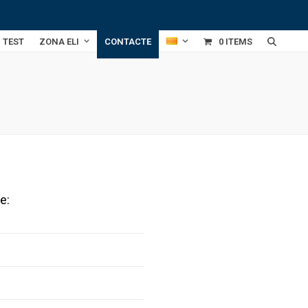
TEST
ZONA ELI
CONTACTE
0 ITEMS
e: