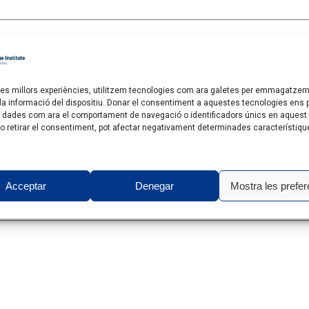
cessari)
r les millors experiències, utilitzem tecnologies com ara galetes per emmagatzem
 la informació del dispositiu. Donar el consentiment a aquestes tecnologies ens
r amb nosaltres?
 dades com ara el comportament de navegació o identificadors únics en aquest 
 o retirar el consentiment, pot afectar negativament determinades característiqu
Acceptar
Denegar
Mostra les prefer