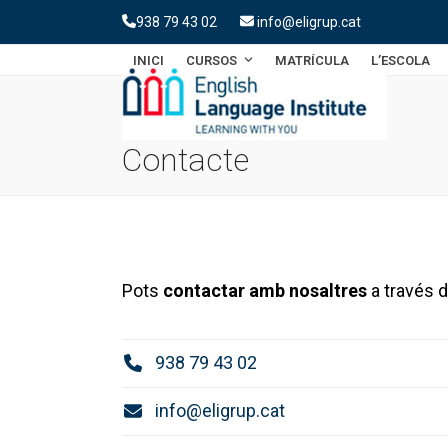
Skip
938 79 43 02
info@eligrup.cat
to
content
INICI
CURSOS
MATRÍCULA
L’ESCOLA
Contacte
Pots
contactar amb nosaltres
a través d
938 79 43 02
info@eligrup.cat