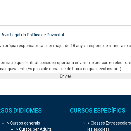
'
Avís Legal
i la
Política de Privacitat
.
va pròpia responsabilitat, ser major de 18 anys i responc de manera excl
formació que l'entitat consideri oportuna enviar-me per correu electròn
a equivalent. (És possible donar-se de baixa en qualsevol instant).
SOS D’IDIOMES
CURSOS ESPECÍFICS
> Cursos generals
> Classes Extraescolars
> Cursos per Adults
les escoles)