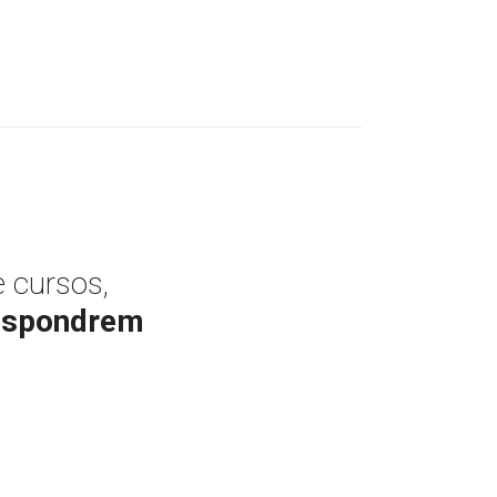
 cursos,
espondrem