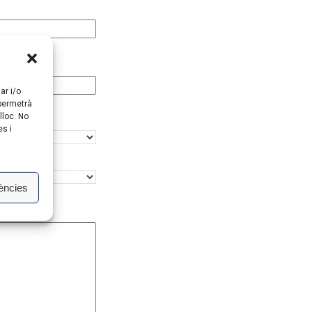
ar i/o
 permetrà
lloc. No
es i
ències