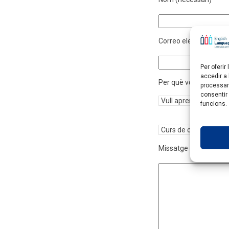
Correo electrònic (ne
Per oferi
accedir a
Per què vols contacta
processar
consentir
funcions.
Missatge (necessari)