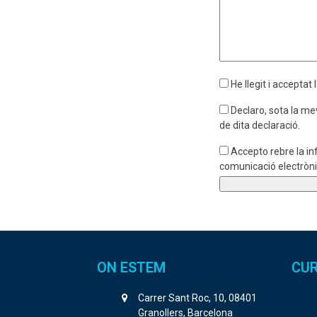
He llegit i acceptat l
Declaro, sota la me
de dita declaració.
Accepto rebre la in
comunicació electrònic
ON ESTEM
CUR
Carrer Sant Roc, 10, 08401
Granollers, Barcelona