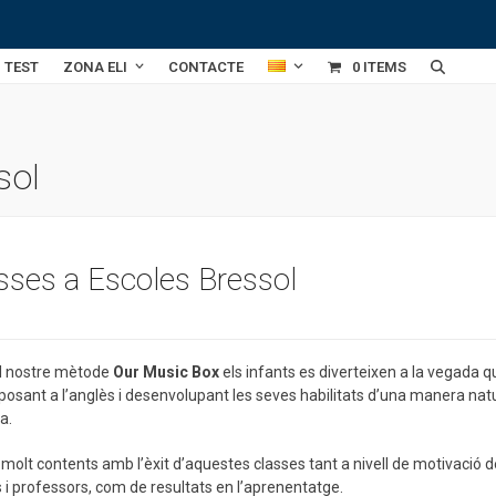
TEST
ZONA ELI
CONTACTE
0 ITEMS
sol
sses a Escoles Bressol
 nostre mètode
Our Music Box
els infants es diverteixen a la vegada q
posant a l’anglès i desenvolupant les seves habilitats d’una manera natu
a.
olt contents amb l’èxit d’aquestes classes tant a nivell de motivació de
 i professors, com de resultats en l’aprenentatge.