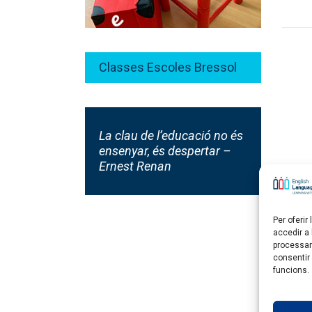
Classes Escoles Bressol
La clau de l’educació no és
ensenyar, és despertar –
Ernest Renan
Per oferi
accedir a
Truca'ns al 938 79 43 02
processar
consentir
funcions.