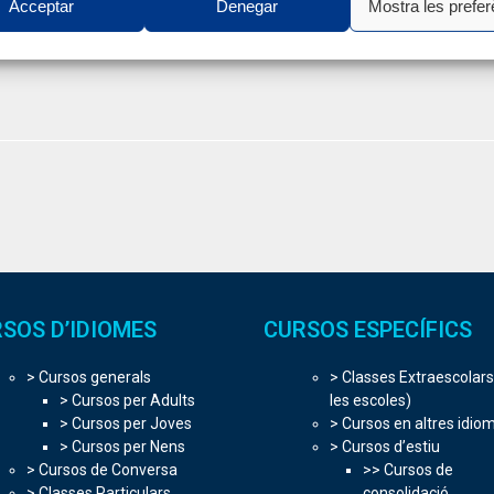
Acceptar
Denegar
Mostra les prefer
SOS D’IDIOMES
CURSOS ESPECÍFICS
> Cursos generals
> Classes Extraescolars
> Cursos per Adults
les escoles)
> Cursos per Joves
> Cursos en altres idio
> Cursos per Nens
> Cursos d’estiu
> Cursos de Conversa
>> Cursos de
> Classes Particulars
consolidació