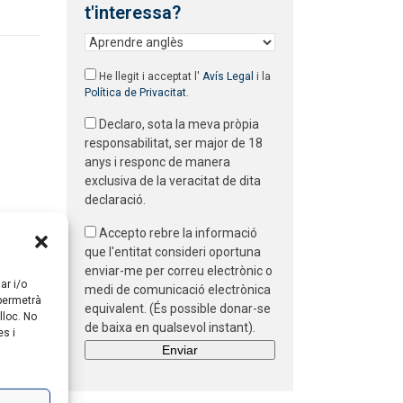
t'interessa?
He llegit i acceptat l'
Avís Legal
i la
Política de Privacitat
.
Declaro, sota la meva pròpia
responsabilitat, ser major de 18
anys i responc de manera
exclusiva de la veracitat de dita
declaració.
Accepto rebre la informació
que l'entitat consideri oportuna
enviar-me per correu electrònic o
ar i/o
medi de comunicació electrònica
 permetrà
equivalent. (És possible donar-se
lloc. No
de baixa en qualsevol instant).
es i