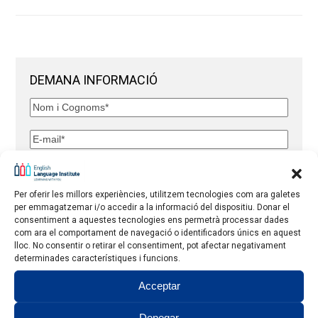
DEMANA INFORMACIÓ
Per oferir les millors experiències, utilitzem tecnologies com ara galetes
Quin servei t'interessa?
per emmagatzemar i/o accedir a la informació del dispositiu. Donar el
consentiment a aquestes tecnologies ens permetrà processar dades
com ara el comportament de navegació o identificadors únics en aquest
lloc. No consentir o retirar el consentiment, pot afectar negativament
He llegit i acceptat l'
Avís Legal
i la
Política de Privacitat
.
determinades característiques i funcions.
Declaro, sota la meva pròpia responsabilitat, ser major
Acceptar
de 18 anys i responc de manera exclusiva de la veracitat
de dita declaració.
Denegar