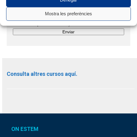
Accepto rebre la informació que l'entitat consideri
oportuna enviar-me per correu electrònic o medi de
Mostra les preferències
comunicació electrònica equivalent. (És possible donar-se
de baixa en qualsevol instant).
Consulta altres cursos aquí.
ON ESTEM