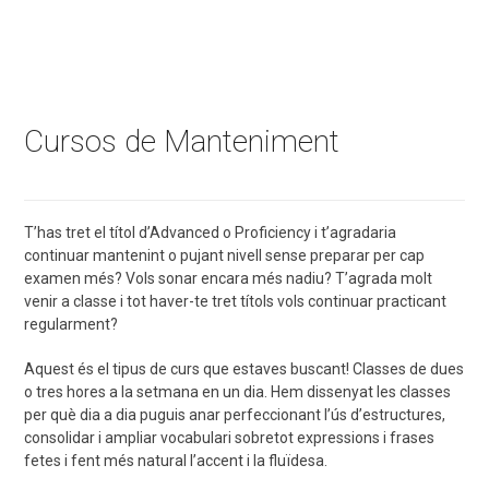
Truca'ns al 938 79 43 02
Cursos de Manteniment
T’has tret el títol d’Advanced o Proficiency i t’agradaria
continuar mantenint o pujant nivell sense preparar per cap
examen més? Vols sonar encara més nadiu? T’agrada molt
venir a classe i tot haver-te tret títols vols continuar practicant
regularment?
Aquest és el tipus de curs que estaves buscant! Classes de dues
o tres hores a la setmana en un dia. Hem dissenyat les classes
per què dia a dia puguis anar perfeccionant l’ús d’estructures,
consolidar i ampliar vocabulari sobretot expressions i frases
fetes i fent més natural l’accent i la fluïdesa.