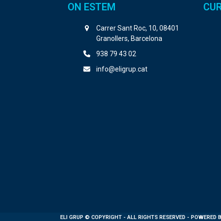
ON ESTEM
CUR
Carrer Sant Roc, 10, 08401
Granollers, Barcelona
938 79 43 02
info@eligrup.cat
ELI GRUP
© COPYRIGHT - ALL RIGHTS RESERVED - POWERED 