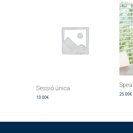
Speak
Sessió única
25.00
€
10.00
€