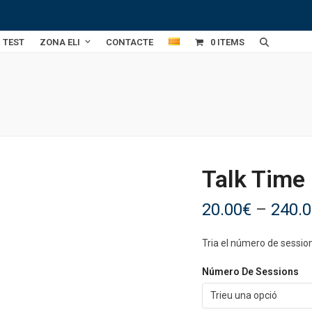
TEST
ZONA ELI
CONTACTE
0 ITEMS
Talk Time
20.00
€
–
240.
Tria el número de sessions
Número De Sessions