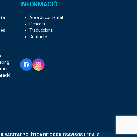
INFORMACIÓ
 (a
Àrea documental
L’escola
mes
Traduccions
Contacte
s
aking
Facebook
Instagram
mmer
aració
PRIVACITAT
POLÍTICA DE COOKIES
AVISOS LEGALS