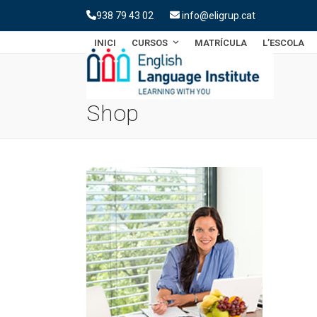
Skip
938 79 43 02
info@eligrup.cat
to
content
INICI
CURSOS
MATRÍCULA
L’ESCOLA
Shop