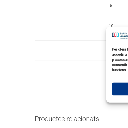
5
10
15
Per oferi
accedir a
processar
consentir
20
funcions.
Productes relacionats