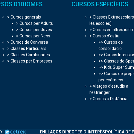
SOS D’IDIOMES
CURSOS ESPECÍFICS
> Cursos generals
> Classes Extraescolars
> Cursos per Adults
les escoles)
> Cursos per Joves
> Cursos en altres idio
> Cursos per Nens
> Cursos d’estiu
> Cursos de Conversa
>> Cursos de
> Classes Particulars
consolidació
> Classes Combinades
>> Cursos Intensiu
> Classes per Empreses
>> Classes de Spe
>> Kids Super Su
>> Cursos de prep
per exàmens
> Viatges d’estudis a
l’estranger
> Cursos a Distància
ENLLAÇOS DIRECTES D’INTERÈS
POLÍTICA DE 
BY