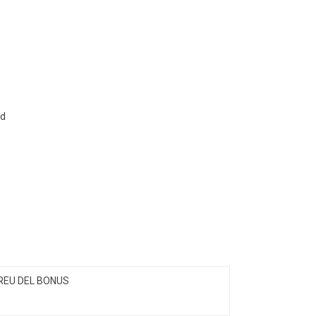
240.00€
ed
REU DEL BONUS