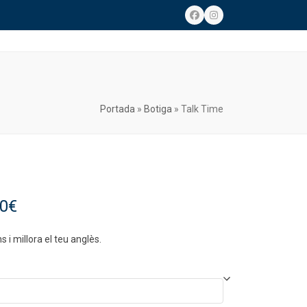
Facebook
Instagram
Portada
»
Botiga
»
Talk Time
Interval
00
€
de
 i millora el teu anglès.
preus:
20.00€
a