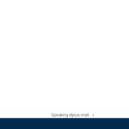
Speaking dijous matí
next
post: