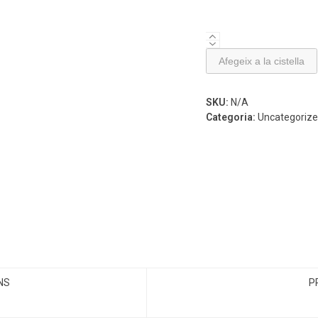
quantitat
de
Afegeix a la cistella
Talk
Time
SKU:
N/A
Categoria:
Uncategoriz
NS
P