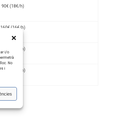
90€ (18€/h)
160€ (16€/h)
210€ (14€/h)
ar i/o
 permetrà
lloc. No
es i
240€ (12€/h)
ències