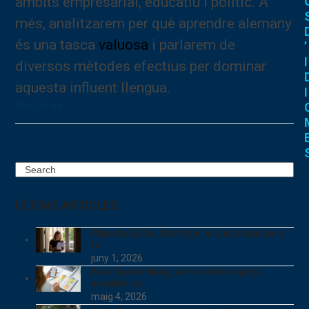
àmbits empresarial, educatiu i polític. A
més, analitzarem per què aprendre alemany
és una tasca
valuosa
i parlarem de
’
I
diversos mètodes efectius per dominar
aquesta influent llengua.
I
Read more
Search
ÚLTIMS ARTICLES
Objectiu Estiu: Com triar el curs ideal per a
tu
juny 1, 2026
Final Sprint: Maig, el mes dels reptes
acadèmics
maig 4, 2026