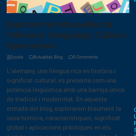
Explorant les Maravelles de
l’Alemany: Llenguatge, Cultura i
Oportunitats
Escola
Actualitat
,
Blog
0 Comments
L’alemany, una llengua rica en història i
significat cultural, es presenta com una
potència lingüística amb una barreja única
de tradició i modernitat. En aquesta
entrada del blog, explorarem breument la
seva història, característiques, significat
global i aplicacions pràctiques en els