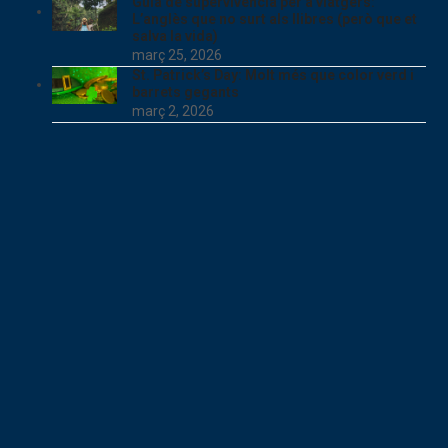
Guia de supervivència per a viatgers:
L’anglès que no surt als llibres (però que et
salva la vida)
març 25, 2026
St. Patrick’s Day: Molt més que color verd i
barrets gegants
març 2, 2026