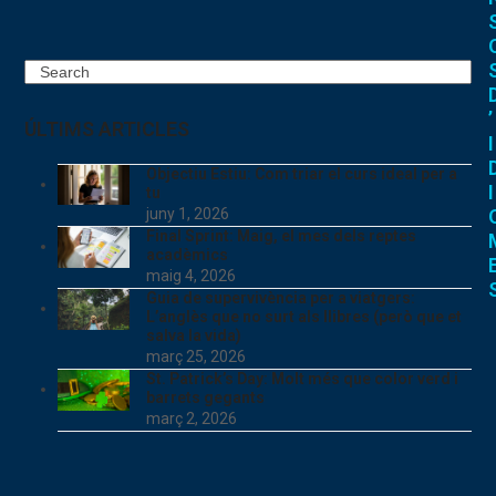
Search
’
ÚLTIMS ARTICLES
I
Objectiu Estiu: Com triar el curs ideal per a
I
tu
juny 1, 2026
Final Sprint: Maig, el mes dels reptes
acadèmics
maig 4, 2026
Guia de supervivència per a viatgers:
L’anglès que no surt als llibres (però que et
salva la vida)
març 25, 2026
St. Patrick’s Day: Molt més que color verd i
barrets gegants
març 2, 2026