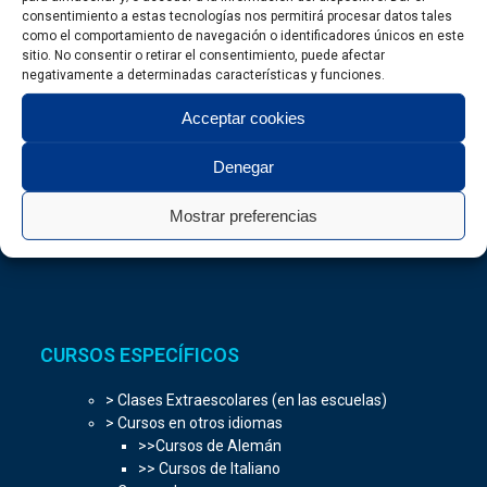
consentimiento a estas tecnologías nos permitirá procesar datos tales
CURSOS DE IDIOMAS
como el comportamiento de navegación o identificadores únicos en este
sitio. No consentir o retirar el consentimiento, puede afectar
> Cursos generales
negativamente a determinadas características y funciones.
> Cursos para adultos
Acceptar cookies
> Cursos para Jóvenes
> Cursos para Niños
> Cursos de conversación
Denegar
> Clases Particulares
> Clases Combinadas
Mostrar preferencias
> Clases para Empresas
CURSOS ESPECÍFICOS
> Clases Extraescolares (en las escuelas)
> Cursos en otros idiomas
>>Cursos de Alemán
>> Cursos de Italiano