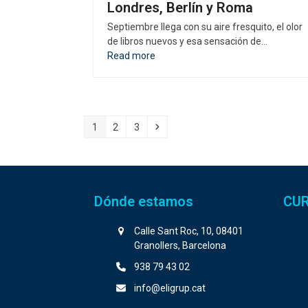
Londres, Berlín y Roma
Septiembre llega con su aire fresquito, el olor
de libros nuevos y esa sensación de…
Read more
Page
Page
Page
Siguiente
1
2
3
Dónde estamos
CUR
Calle Sant Roc, 10, 08401
Granollers, Barcelona
938 79 43 02
info@eligrup.cat