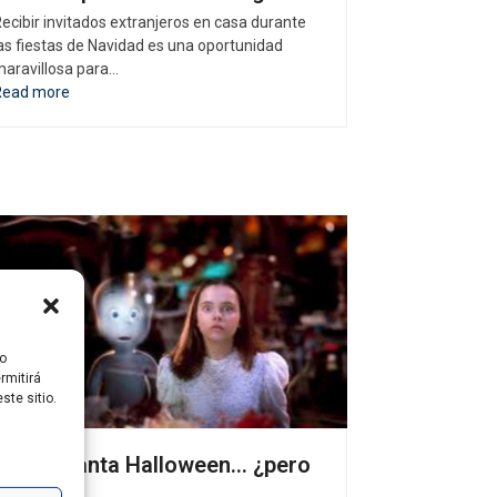
ecibir invitados extranjeros en casa durante
as fiestas de Navidad es una oportunidad
aravillosa para…
Read more
/o
rmitirá
te sitio.
Nos encanta Halloween… ¿pero
por qué?