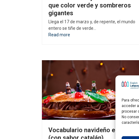
que color verde y sombreros
gigantes
Llega el 17 de marzo y, de repente, el mundo
entero se tiñe de verde…
Read more
Para ofre
acceder a 
procesar 
No consen
caracterís
Vocabulario navideño en inglés
(con sabor catalán)