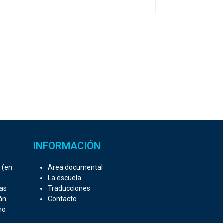
INFORMACIÓN
 (en
Area documental
La escuela
mas
Traducciones
án
Contacto
no