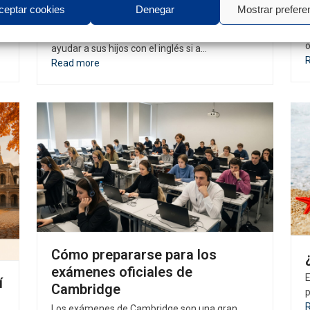
ceptar cookies
Denegar
Mostrar prefere
para familias
C
,
l
Muchas familias se preguntan cómo pueden
ayudar a sus hijos con el inglés si a…
Read more
Cómo prepararse para los
exámenes oficiales de
E
í
Cambridge
p
Los exámenes de Cambridge son una gran