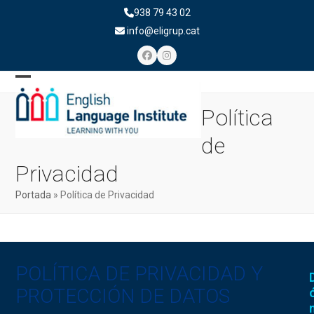
Skip
938 79 43 02
to
info@eligrup.cat
content
Facebook
Instagram
Open
Close
Política
mobile
mobile
menu
menu
de
Privacidad
Portada
»
Política de Privacidad
POLÍTICA DE PRIVACIDAD Y
PROTECCIÓN DE DATOS