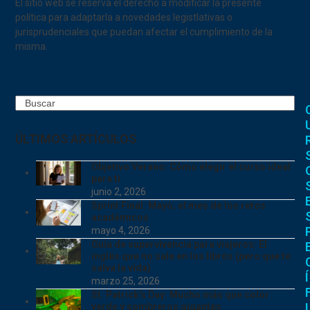
El sitio web se reserva el derecho a modificar la presente
política para adaptarla a novedades legistlativas o
jurisprudenciales que puedan afectar el cumplimiento de la
misma.
Search
ÚLTIMOS ARTÍCULOS
Objetivo Verano: Cómo elegir el curso ideal
para ti
junio 2, 2026
Sprint Final: Mayo, el mes de los retos
académicos
mayo 4, 2026
Guía de supervivencia para viajeros: El
inglés que no sale en los libros (pero que te
salva la vida)
Í
marzo 25, 2026
St. Patrick’s Day: Mucho más que color
I
verde y sombreros gigantes