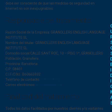
debe ser consciente de que las medidas de seguridad en
Internet no son inexpugnables.
Responsable del tratamiento
Razón Social de la Empresa: GRANOLLERS ENGLISH LANGUAGE
INSTITUTE SL
Nombre del titular: GRANOLLERS ENGLISH LANGUAGE
INSTITUTE SL
Domicilio social:CALLE SANT ROC, 10 – PISO 1º, GRANOLLERS
Población: Granollers
Provincia: Barcelona
C.P.: 08401
I
C.I.F./D.N.I.: B60665932
Teléfono de contacto:
938 79 43 02
I
Correo electrónico:
info@eligrup.cat
Finalidad del tratamiento
Todos los datos facilitados por nuestros clientes y/o visitantes